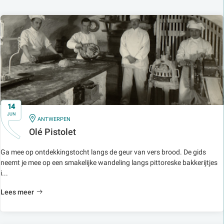
14
JUN
IN
ANTWERPEN
Olé Pistolet
Ga mee op ontdekkingstocht langs de geur van vers brood. De gids
neemt je mee op een smakelijke wandeling langs pittoreske bakkerijtjes
i...
Lees meer