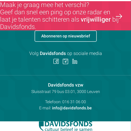
Maak je graag mee het verschil?
Geef dan snel een ping op onze radar en
laat je talenten schitteren als
vrijwilliger
bij
Davidsfonds.
Abonneren op nieuwsbrief
Volg
Davidsfonds
op sociale media
Volg
Volg
Volg
ons
ons
ons
op
op
op
Facebook
Instagram
LinkedIn
Contactpersoon:
Davidsfonds vzw
Adres:
Sluisstraat 79
bus 03.01, 3000
Leuven
Telefoon:
016 31 06 00
E-mail:
info@davidsfonds.be