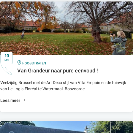
10
MEI
IN
HOOGSTRATEN
Van Grandeur naar pure eenvoud !
Veelzijdig Brussel met de Art Deco stijl van Villa Empain en de tuinwijk
van Le Logis-Floréal te Watermaal -Bosvoorde.
Lees meer