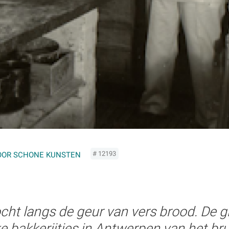
# 12193
OOR SCHONE KUNSTEN
ht langs de geur van vers brood. De g
e bakkerijtjes in Antwerpen van het bru