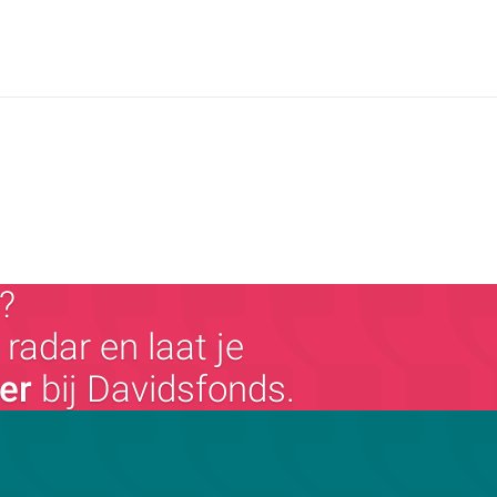
?
radar en laat je
ger
bij Davidsfonds.