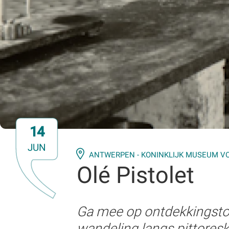
14
JUN
ANTWERPEN - KONINKLIJK MUSEUM V
Olé Pistolet
Ga mee op ontdekkingstoc
wandeling langs pittoresk