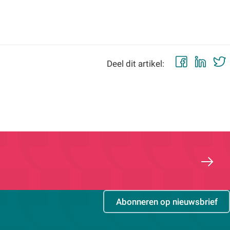
Faceb
Lin
Deel dit artikel:
Abonneren op nieuwsbrief