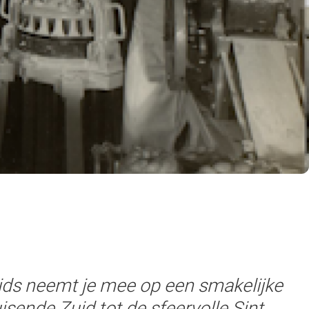
ids neemt je mee op een smakelijke
isende Zuid tot de sfeervolle Sint