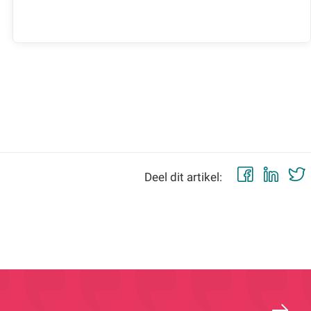
Faceb
Lin
Deel dit artikel: