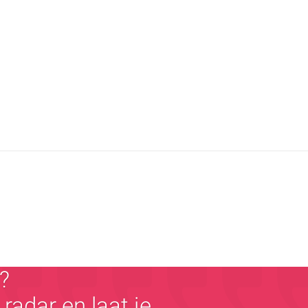
?
radar en laat je