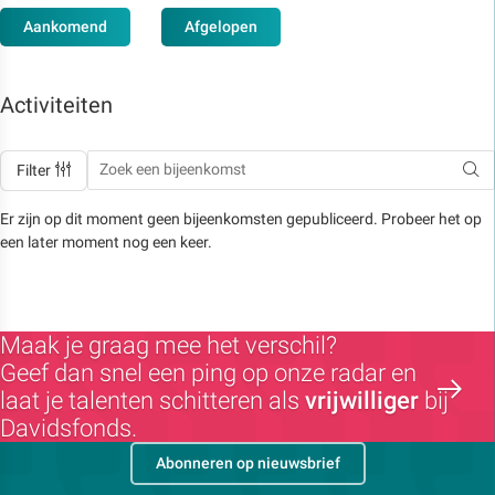
Aankomend
Afgelopen
Activiteiten
Filter
Er zijn op dit moment geen bijeenkomsten gepubliceerd. Probeer het op
een later moment nog een keer.
Maak je graag mee het verschil?
Geef dan snel een ping op onze radar en
laat je talenten schitteren als
vrijwilliger
bij
Davidsfonds.
Abonneren op nieuwsbrief